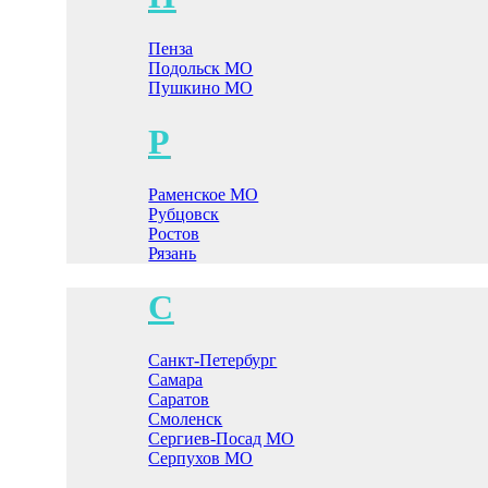
Пенза
Подольск МО
Пушкино МО
Р
Раменское МО
Рубцовск
Ростов
Рязань
С
Санкт-Петербург
Самара
Саратов
Смоленск
Сергиев-Посад МО
Серпухов МО