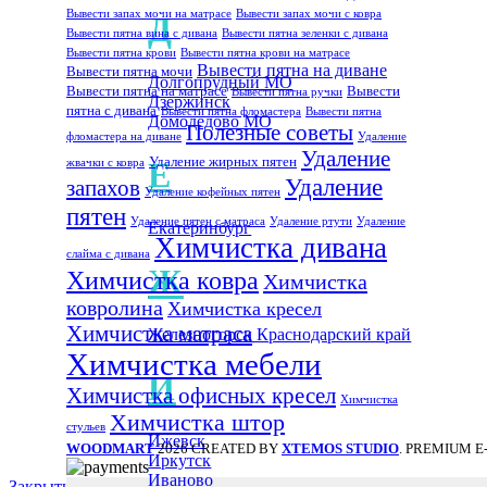
Вывести запах мочи на матрасе
Вывести запах мочи с ковра
Д
Вывести пятна вина с дивана
Вывести пятна зеленки с дивана
Вывести пятна крови
Вывести пятна крови на матрасе
Вывести пятна на диване
Вывести пятна мочи
Долгопрудный МО
Вывести пятна на матрасе
Вывести
Вывести пятна ручки
Дзержинск
пятна с дивана
Вывести пятна фломастера
Вывести пятна
Домодедово МО
Полезные советы
фломастера на диване
Удаление
Удаление
Удаление жирных пятен
Е
жвачки с ковра
Удаление
запахов
Удаление кофейных пятен
пятен
Удаление пятен с матраса
Удаление ртути
Удаление
Екатеринбург
Химчистка дивана
слайма с дивана
Ж
Химчистка ковра
Химчистка
ковролина
Химчистка кресел
Химчистка матраса
Железногорск Краснодарский край
Химчистка мебели
И
Химчистка офисных кресел
Химчистка
Химчистка штор
стульев
Ижевск
WOODMART
2026 CREATED BY
XTEMOS STUDIO
. PREMIUM 
Иркутск
Иваново
Закрыть