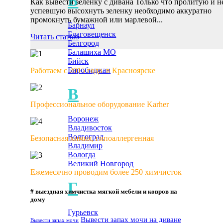
Б
Как вывести зеленку с дивана Только что пролитую и н
успевшую высохнуть зеленку необходимо аккуратно
промокнуть бумажной или марлевой...
Барнаул
Благовещенск
Читать статью
Белгород
Балашиха МО
Бийск
Биробиджан
Работаем с 2015 года в Красноярске
В
Профессиональное оборудование Karher
Воронеж
Владивосток
Волгоград
Безопасная химия, гипоаллергенная
Владимир
Вологда
Великий Новгород
Ежемесячно проводим более 250 химчисток
Г
# выездная химчистка мягкой мебели и ковров на
дому
Гурьевск
Вывести запах мочи на диване
Вывести запах мочи