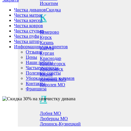
Искитим
Чистка диванов
Скидка
К
Чистка матрас
Чистка кресел
Чистка ковров
Чистка стульев
Кемерово
Чистка пуфа
Курск
Чистка штор
Казань
Информация для клиентов
Калуга
Отзывы
Курган
Цены
Краснодар
Наши работы
Красногорск
Частые вопросы
Красноярск
Полезные советы
Киров
Уборка квартир и домов
Коломна МО
Контакты
Королев МО
Франшиза
Л
Лобня МО
Люберцы МО
Ленинск-Кузнецкий