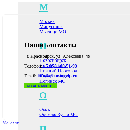
М
Москва
Минусинск
Мытищи МО
Н
Наши контакты
г. Красноярск, ул. Алексеева, 49
Новосибирск
Новокузнецк
Телефон:
+7 958 100-51-98
Нижний Новгород
Новороссийск
Email:
info@cleaningvip.ru
Ногинск МО
вызвать мастера
О
Омск
Орехово-Зуево МО
Магазин
П