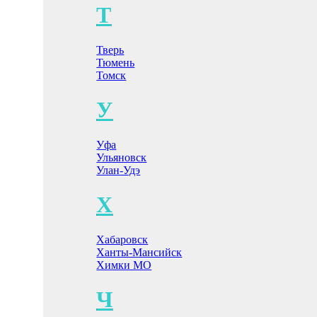
Т
Тверь
Тюмень
Томск
У
Уфа
Ульяновск
Улан-Удэ
Х
Хабаровск
Ханты-Мансийск
Химки МО
Ч