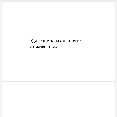
Х
Хабаровск
Ханты-Мансийск
Химки МО
Удаление запахов и пятен
от животных
Ч
Челябинск
Чита
Щ
Щёлково МО