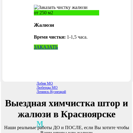
Курск
Казань
Калуга
от 250 м2
Курган
Краснодар
Красногорск
Жалюзи
Красноярск
Киров
Коломна МО
Время чистки:
1-1,5 часа.
Королев МО
ЗАКАЗАТЬ
Л
Лобня МО
Люберцы МО
Ленинск-Кузнецкий
Выездная химчистка штор и
жалюзи в Красноярске
М
Наши реальные работы ДО и ПОСЛЕ, если Вы хотите чтобы
Ваши шторы или жалюзи