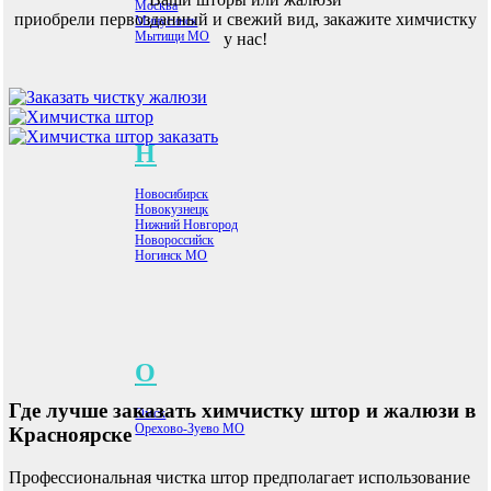
Москва
приобрели первозданный и свежий вид, закажите химчистку
Минусинск
Мытищи МО
у нас!
Н
Новосибирск
Новокузнецк
Нижний Новгород
Новороссийск
Ногинск МО
О
Где лучше заказать химчистку штор и жалюзи
в
Омск
Орехово-Зуево МО
Красноярске
Профессиональная чистка штор предполагает использование