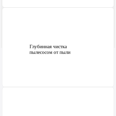
Ярцево
Глубинная чистка
пылесосом от пыли
Не нашли свой город или у Вас остались вопросы? Позвоните нам:
+7 958 100-
51-98
Выездная химчистка
в Красноярске