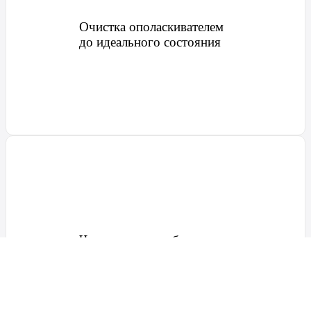
Очистка ополаскивателем
до идеального состояния
Политика конфиденциальности
Пользовательское соглашение
|
Чистка от микробов и
клещей