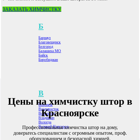
ЗАКАЗАТЬ ХИМЧИСТКУ
Б
Барнаул
Благовещенск
Белгород
Балашиха МО
Бийск
Биробиджан
В
Цены на химчистку штор
в
Воронеж
Владивосток
Красноярске
Волгоград
Владимир
Вологда
Великий Новгород
Профессиональная химчистка штор на дому,
доверьтесь специалистам с огромным опытом, проф.
оборудованием и безопасной химией.