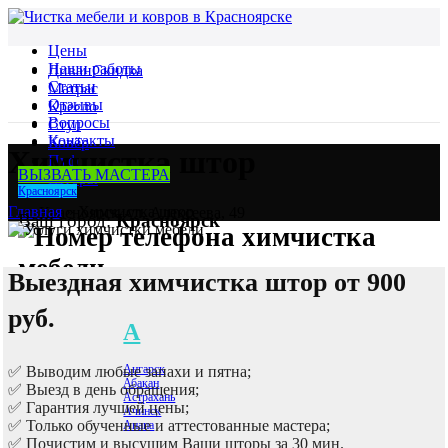
Цены
Наши работы
Диван
Скидка
Статьи
Матрас
Отзывы
Кресло
Вопросы
Стул
Контакты
Ковёр
Химчистка штор
Пуф
ВЫЗВАТЬ МАСТЕРА
Шторы
Красноярск
Главная
»
Химчистка штор
г. Красноярск, ул. Алексеева, 49
Ваш город:
Красноярск
Выездная химчистка штор от 900
+7 958 100-51-98
руб.
Меню
А
+7 958 100-51-98
Ангарск
✅ Выводим любые запахи и пятна;
Абакан
✅ Выезд в день обращения;
Астрахань
✅ Гарантия лучшей цены;
Ачинск
✅ Только обученные и аттестованные мастера;
Анапа
✅ Почистим и высушим Ваши шторы за 30 мин.