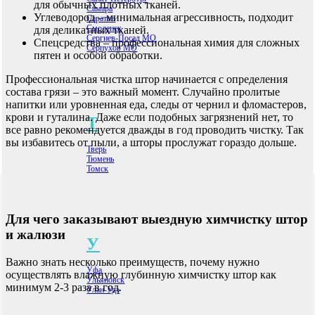
для обычных плотных тканей.
Самара
Углеводород – минимальная агрессивность, подходит
Саратов
Смоленск
для деликатных тканей.
Сергиев-Посад МО
Спецсредства – профессиональная химия для сложных
Серпухов МО
пятен и особой обработки.
Профессиональная чистка штор начинается с определения
состава грязи – это важный момент. Случайно пролитые
напитки или уровненная еда, следы от чернил и фломастеров,
крови и гуталина. Даже если подобных загрязнений нет, то
Т
все равно рекомендуется дважды в год проводить чистку. Так
вы избавитесь от пыли, а шторы прослужат гораздо дольше.
Тверь
Тюмень
Томск
Для чего заказывают выездную химчистку штор
и жалюзи
У
Важно знать несколько преимуществ, почему нужно
Уфа
осуществлять влажную глубинную химчистку штор как
Ульяновск
минимум 2-3 раза в год.
Улан-Удэ