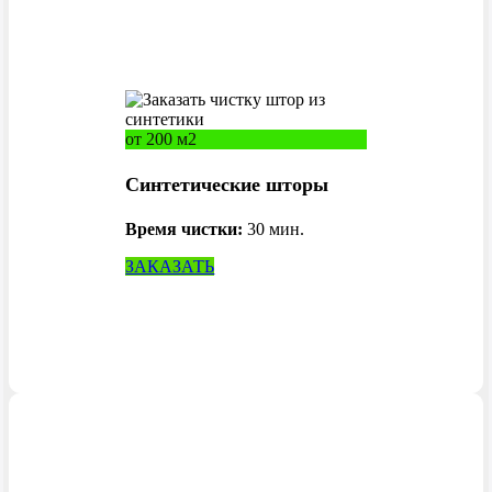
Ж
Железногорск Краснодарский край
от 200 м2
Синтетические шторы
Время чистки:
30 мин.
И
ЗАКАЗАТЬ
Ижевск
Иркутск
Иваново
Искитим
К
Кемерово