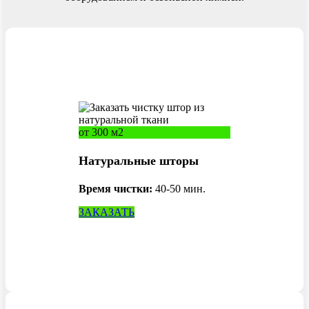
Г
Гурьевск
от 300 м2
Д
Натуральные шторы
Долгопрудный МО
Дзержинск
Время чистки:
40-50 мин.
Домодедово МО
ЗАКАЗАТЬ
Е
Екатеринбург