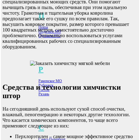
специализированных моющих средств. Они помогают
вычищать грязь и пыль, обеспечивая при этом идеальную
чистоту. Грамотная и тщательная уборка ковролина
П
предполагает также его сушку по всем правилам. Так,
высушить ковровое покрытие, размер которого превышает
Пенза
100 квадратных метров, самостоятельно достаточно
Подольск МО
проблематично. Оптимально воспользоваться услугами
Пушкино МО
квалифицированных рабочих со специализированным
оборудованием.
Р
Раменское МО
Рубцовск
Средства и технологии химчистки
Ростов
штор
Рязань
На сегодняшний день используют сухой способ очистки,
влажный, пеногенерацию и некоторых другие технологии.
Что касается химических компонентов, то чаще всего
применяют следующие из них:
С
Перхлорэтилен – самое мощное эффективное средство
Санкт-Петербург