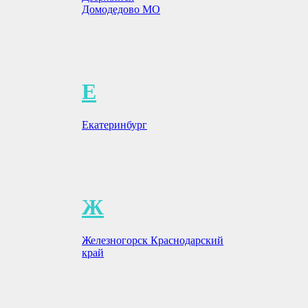
Домодедово МО
Чистка диванов
Скидка
Чистка матрас
Чистка кресел
Чистка ковров
Чистка стульев
Чистка пуфа
Е
Чистка штор
Информация для клиентов
Отзывы
Екатеринбург
Цены
Наши работы
Частые вопросы
Полезные советы
Уборка квартир и домов
Контакты
Ж
Франшиза
Железногорск Краснодарский
край