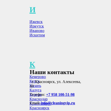
И
Ижевск
Иркутск
Иваново
Искитим
К
Наши контакты
Кемерово
Курск
г. Красноярск, ул. Алексеева,
Казань
49
Калуга
Курган
Телефон:
+7 958 100-51-98
Краснодар
Email:
info@cleaningvip.ru
Красногорск
Красноярск