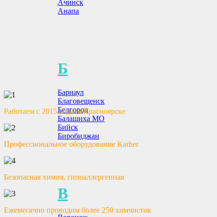
Ачинск
20.01.2023
Анапа
От
adminhm
Химчистка мягких стульев: как почистить в домашних
условиях Мягкие стулья рекомендуется очищать от пыли
еженедельно. Особенности ухода...
Б
Читать статью
Барнаул
Благовещенск
Белгород
Работаем с 2015 года в Красноярске
Балашиха МО
Бийск
Биробиджан
Профессиональное оборудование Karher
Безопасная химия, гипоаллергенная
В
Ежемесячно проводим более 250 химчисток